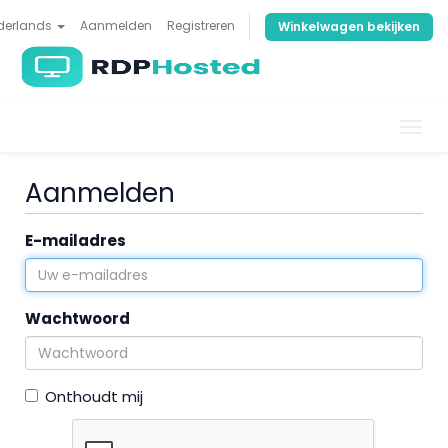
derlands
Aanmelden
Registreren
Winkelwagen bekijken
Navi
in-/u
Aanmelden
E-mailadres
Wachtwoord
Onthoudt mij